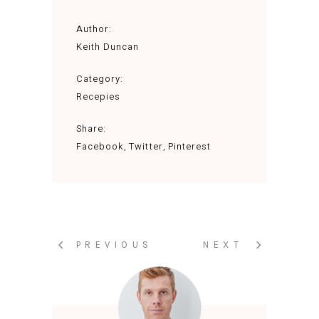
Author:
Keith Duncan
Category:
Recepies
Share:
Facebook
Twitter
Pinterest
PREVIOUS
NEXT