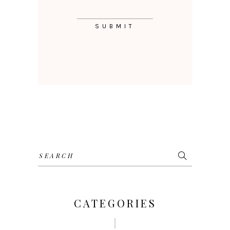
Search
for:
CATEGORIES