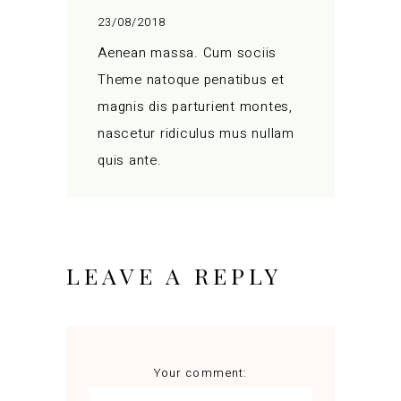
23/08/2018
Aenean massa. Cum sociis
Theme natoque penatibus et
magnis dis parturient montes,
nascetur ridiculus mus nullam
quis ante.
LEAVE A REPLY
Your comment: