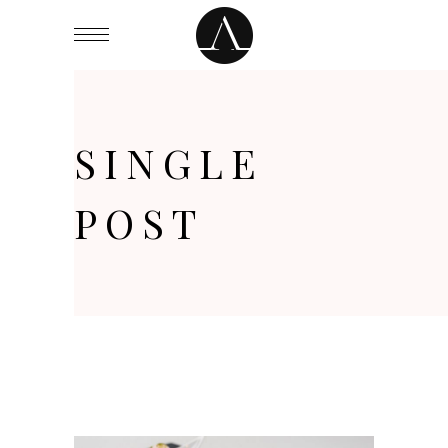
SINGLE
POST