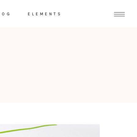
LOG
ELEMENTS
Headings
Highlights
Columns
Dropcaps
Section Title
Separators