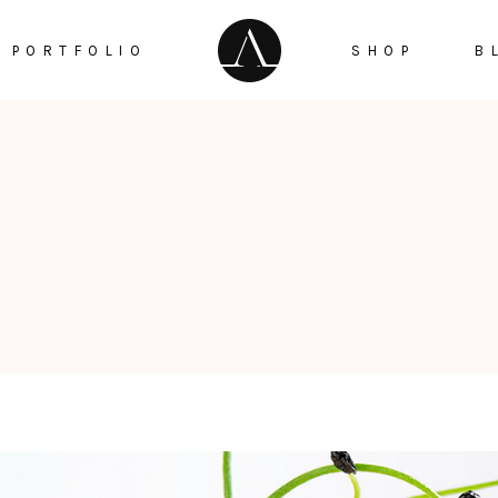
PORTFOLIO
SHOP
B
Checker Box
Testimonials
Google Maps
ge Gallery
Countdown
Info Box
Counters
tfolio Trio
Pie Chart
taurant Menu
Progress Bar
Reservation Pop Up
Video Button
Menu Pop Up
Instagram List