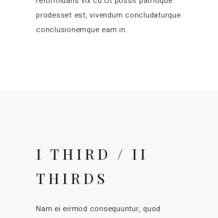
reformidans vix cu.Ut possit patrioque
prodesset est, vivendum concludaturque
conclusionemque eam in.
I THIRD / II
THIRDS
Nam ei eirmod consequuntur, quod