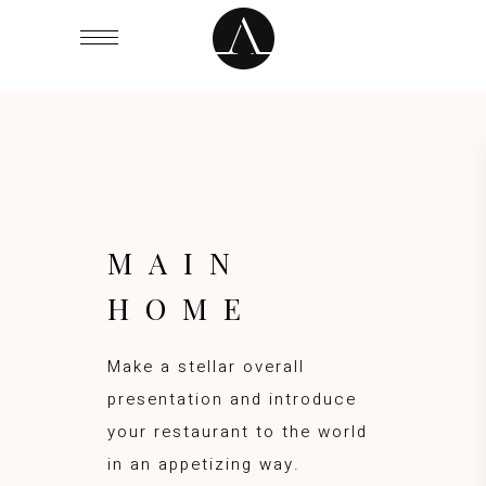
M
A
I
N
H
O
M
E
M
a
k
e
a
s
t
e
l
l
a
r
o
v
e
r
a
l
l
p
r
e
s
e
n
t
a
t
i
o
n
a
n
d
i
n
t
r
o
d
u
c
e
y
o
u
r
r
e
s
t
a
u
r
a
n
t
t
o
t
h
e
w
o
r
l
d
i
n
a
n
a
p
p
e
t
i
z
i
n
g
w
a
y
.